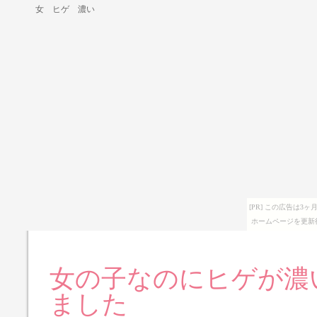
女 ヒゲ 濃い
[PR] この広告は
ホームページを更新
女の子なのにヒゲが濃
ました