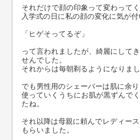
それだけで顔の印象って変わって
入学式の日に私の顔の変化に気が付
「ヒゲそってるぞ」
って言われましたが、綺麗にして
せんでした。
それからは毎朝剃るようになりま
でも男性用のシェーバーは肌に余り
使っていくうちにお肌が黒ずんで
たね。
それ以降は母親に頼んでレディース
もらいました。